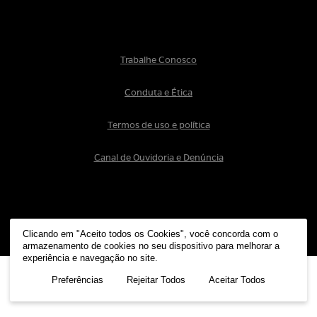
Trabalhe Conosco
Conduta e Ética
Termos de uso e política
Canal de Ouvidoria e Denúncia
Copyright © Grupo SEB 2026 | Todos os
Clicando em "Aceito todos os Cookies", você concorda com o
direitos reservados
armazenamento de cookies no seu dispositivo para melhorar a
experiência e navegação no site.
Preferências
Rejeitar Todos
Aceitar Todos